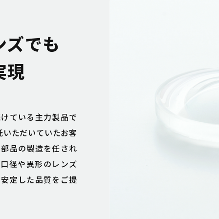
ンズでも
実現
続けている主力製品で
託いただいていたお客
学部品の製造を任され
大口径や異形のレンズ
で安定した品質をご提