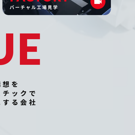
UE
構想を
スチックで
にする会社