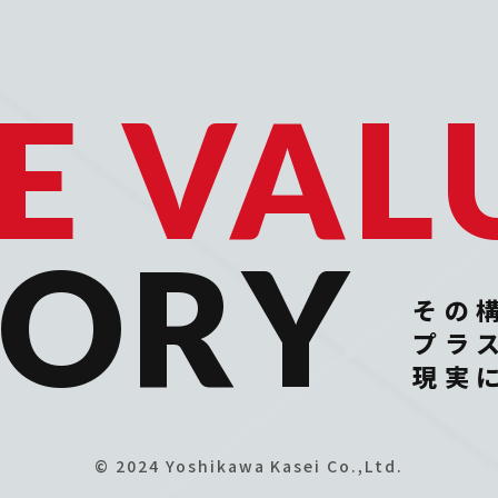
E VAL
TORY
その
プラ
現実
© 2024 Yoshikawa Kasei Co.,Ltd.